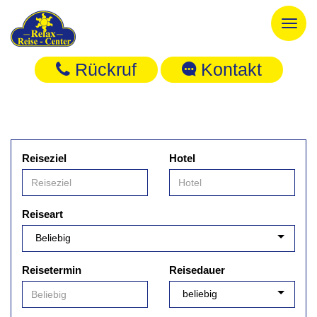
Toggl
naviga
Rückruf
Kontakt
Reiseziel
Hotel
Reiseart
Reisetermin
Reisedauer