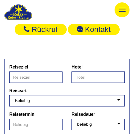
Toggl
naviga
Rückruf
Kontakt
Reiseziel
Hotel
Reiseart
Reisetermin
Reisedauer