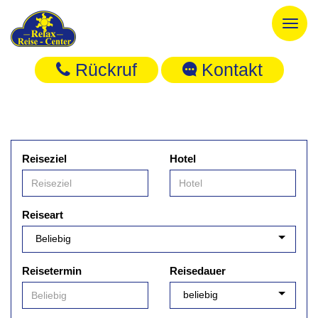
Toggl
naviga
Rückruf
Kontakt
Reiseziel
Hotel
Reiseart
Reisetermin
Reisedauer