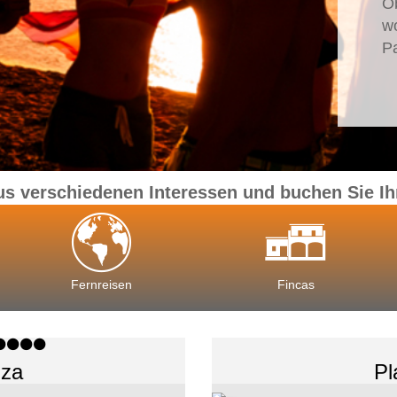
O
w
P
us verschiedenen Interessen und buchen Sie Ih
Fernreisen
Fincas
iza
Pl