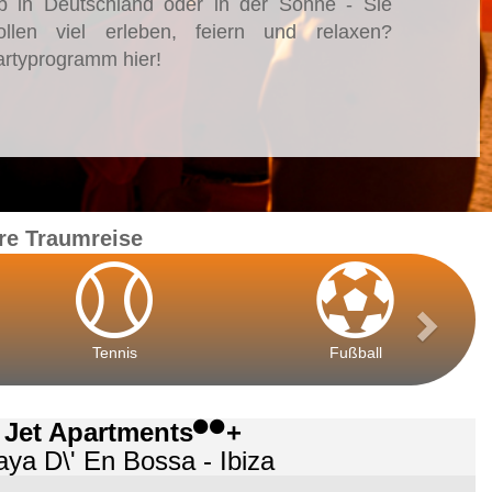
b in Deutschland oder in der Sonne - Sie
ollen viel erleben, feiern und relaxen?
artyprogramm hier!
re Traumreise
Tennis
Fußball
Jet Apartments
+
aya D\' En Bossa - Ibiza