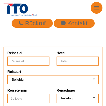
Toggl
naviga
Rückruf
Kontakt
Reiseziel
Hotel
Reiseart
Reisetermin
Reisedauer