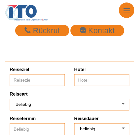
Toggl
naviga
Rückruf
Kontakt
Reiseziel
Hotel
Reiseart
Reisetermin
Reisedauer