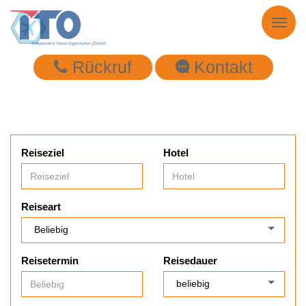
Toggl
naviga
Rückruf
Kontakt
Reiseziel
Hotel
Reiseart
Reisetermin
Reisedauer