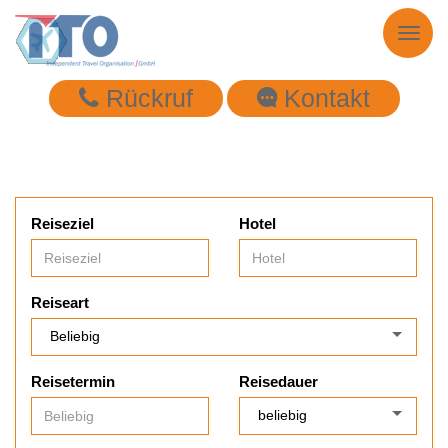
Toggl
naviga
Rückruf
Kontakt
Reiseziel
Hotel
Reiseart
Reisetermin
Reisedauer