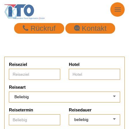
Toggl
naviga
Rückruf
Kontakt
Reiseziel
Hotel
Reiseart
Reisetermin
Reisedauer