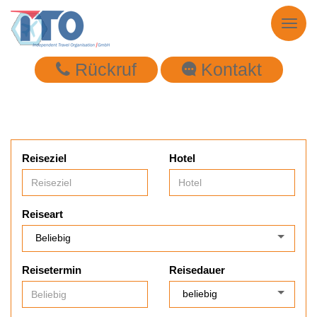
Toggl
naviga
Rückruf
Kontakt
Reiseziel
Hotel
Reiseart
Reisetermin
Reisedauer