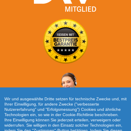
Wir und ausgewählte Dritte setzen für technische Zwecke und, mit
Ihrer Einwilligung, für andere Zwecke ("verbesserte
Nutzererfahrung" und "Erfolgsmessung") Cookies und ähnliche
Technologien ein, so wie in der Cookie-Richtlinie beschrieben.
Individuelle Reiseanfrage!
Ihre Einwilligung können Sie jederzeit erteilen, verweigern oder
widerrufen. Sie willigen in den Einsatz solcher Technologien ein,
ITO © 2018
indem Sie den "Zustimmen"-Button betätigen. Indem Sie diesen